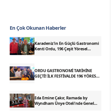
En Çok Okunan Haberler
Karadeniz'in En Güçlü Gastronomi
Kenti Ordu, 196 Çeşit Yöresel
Lezzetiyle UNESCO Yolunda Emin
Adımlarla İlerliyor
ORDU GASTRONOMİ TARİHİNE
GEÇTİ! İLK FESTİVALDE 196 YÖRESEL
LEZZETLE REKOR
Eda Emine Çakır, Ramada by
Wyndham Ünye Oteli'nde Genel
Müdür Olarak Göreve Başladı