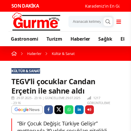
SON DAKİKA
Karadeniz'in En Güçlü Gas
Gastronomi
Turizm
Haberler
Sağlık
Eko
Haberler
Kültür & Sanat
KÜLTÜR & SANAT
TEGV’li çocuklar Candan
Erçetin ile sahne aldı
29.07.2025 - 23:16
|
GÜNCELLEME:29.07.2025
1217
- 23:16
GÖRÜNTÜLEME
“Bir Çocuk Değişir, Türkiye Gelişir”
mottosuyla 30 yıldır çocukları nitelikli