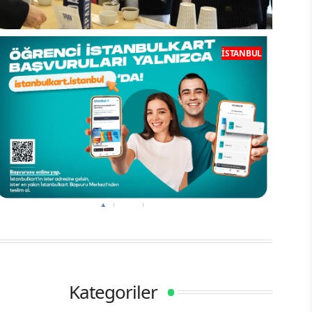
COFFEX İstanbul 21.200 Ziyaretçiyi
İSTANBUL
Ağırladı
eni Nesil Yaşam Destinasyonu Nouwen
ÖĞRENCİLER DİKKAT: İSTANBULKART
BAŞVURUSU YALNIZCA DİJİTALDE!
Kategoriler