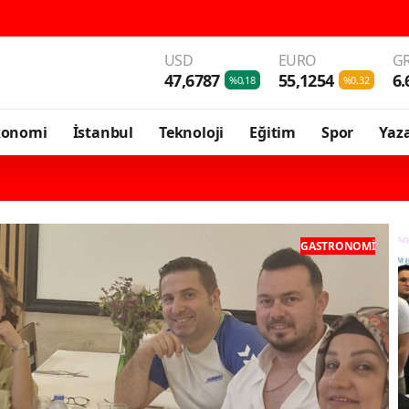
USD
EURO
GR
47,6787
55,1254
6.
%0,18
%0,32
konomi
İstanbul
Teknoloji
Eğitim
Spor
Yaza
GASTRONOMI