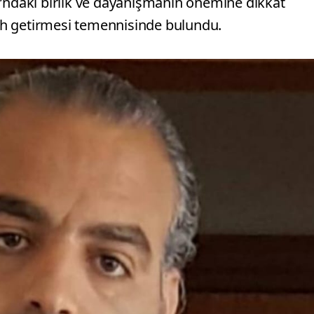
ı’ndaki birlik ve dayanışmanın önemine dikkat
efah getirmesi temennisinde bulundu.