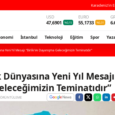
Karadeniz'in En Güçlü Gastronomi
USD
EURO
GR
47,6901
55,1733
6.
%0,15
%0,31
konomi
İstanbul
Teknoloji
Eğitim
Spor
Yaza
a Yeni Yıl Mesajı: “Birlik Ve Dayanışma Geleceğimizin Teminatıdır”
Dünyasına Yeni Yıl Mesajı
eleceğimizin Teminatıdır”
GÖRÜNTÜLEME