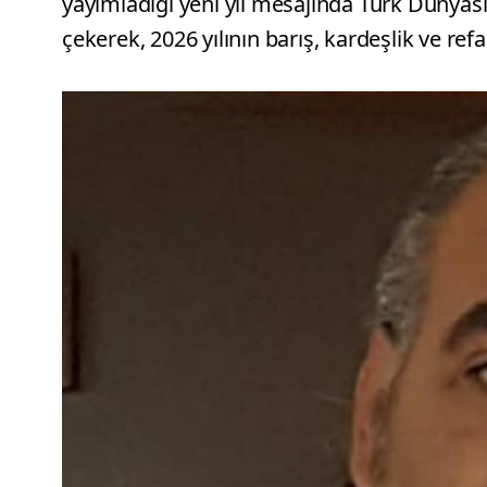
yayımladığı yeni yıl mesajında Türk Dünyas
çekerek, 2026 yılının barış, kardeşlik ve r