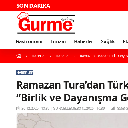
SON DAKİKA
Gastronomi
Turizm
Haberler
Sağlık
E
Haberler
Haberler
Ramazan Tura’dan Türk Dünyasın
HABERLER
Ramazan Tura’dan Türk 
“Birlik ve Dayanışma G
30.12.2025 - 10:39
|
GÜNCELLEME:30.12.2025 - 10:39
8563 