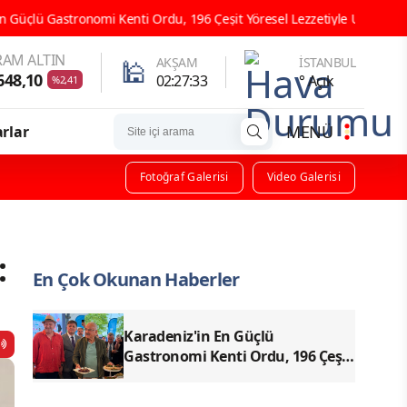
 Kenti Ordu, 196 Çeşit Yöresel Lezzetiyle UNESCO Yolunda Emin Adımla
AM ALTIN
🕌
AKŞAM
İSTANBUL
648,10
02:27:32
° Açık
%2,41
MENÜ
rlar
Fotoğraf Galerisi
Video Galerisi
:
En Çok Okunan Haberler
Karadeniz'in En Güçlü
Gastronomi Kenti Ordu, 196 Çeşit
Yöresel Lezzetiyle UNESCO
Yolunda Emin Adımlarla İlerliyor