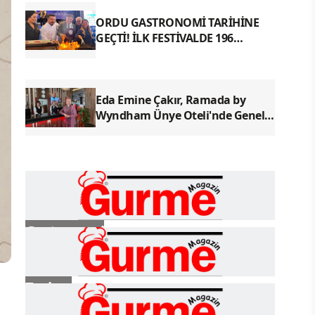
ORDU GASTRONOMİ TARİHİNE
GEÇTİ! İLK FESTİVALDE 196
YÖRESEL LEZZETLE REKOR
Eda Emine Çakır, Ramada by
Wyndham Ünye Oteli'nde Genel
Müdür Olarak Göreve Başladı
Gastronomi
Turizm