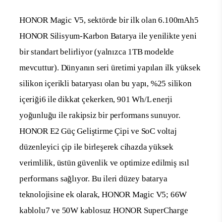
HONOR Magic V5, sektörde bir ilk olan 6.100mAh
5
HONOR Silisyum-Karbon Batarya ile yenilikte yeni
bir standart belirliyor (yalnızca 1TB modelde
mevcuttur). Dünyanın seri üretimi yapılan ilk yüksek
silikon içerikli bataryası olan bu yapı, %25 silikon
içeriği
6
ile dikkat çekerken, 901 Wh/L enerji
yoğunluğu ile rakipsiz bir performans sunuyor.
HONOR E2 Güç Geliştirme Çipi ve SoC voltaj
düzenleyici çip ile birleşerek cihazda yüksek
verimlilik, üstün güvenlik ve optimize edilmiş ısıl
performans sağlıyor. Bu ileri düzey batarya
teknolojisine ek olarak, HONOR Magic V5; 66W
kablolu
7
ve 50W kablosuz HONOR SuperCharge