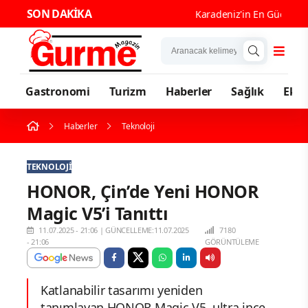
SON DAKİKA
Karadeniz'in En Güçlü Gast
Gastronomi
Turizm
Haberler
Sağlık
Eko
Haberler
Teknoloji
TEKNOLOJI
HONOR, Çin’de Yeni HONOR
Magic V5’i Tanıttı
11.07.2025 - 21:06
|
GÜNCELLEME:11.07.2025
7180
- 21:06
GÖRÜNTÜLEME
Katlanabilir tasarımı yeniden
tanımlayan HONOR Magic V5, ultra ince