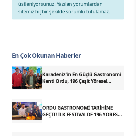
üstleniyorsunuz. Yazılan yorumlardan
sitemiz hiçbir şekilde sorumlu tutulamaz.
En Çok Okunan Haberler
Karadeniz'in En Güçlü Gastronomi
Kenti Ordu, 196 Çeşit Yöresel
Lezzetiyle UNESCO Yolunda Emin
Adımlarla İlerliyor
ORDU GASTRONOMİ TARİHİNE
GEÇTİ! İLK FESTİVALDE 196 YÖRESEL
LEZZETLE REKOR