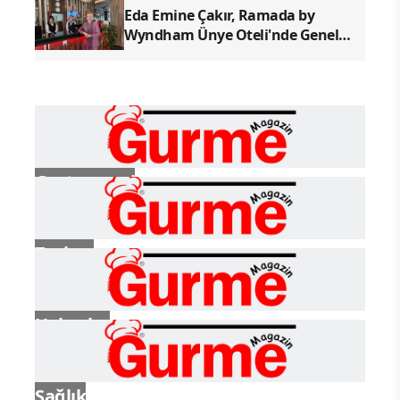
Eda Emine Çakır, Ramada by
Wyndham Ünye Oteli'nde Genel
Müdür Olarak Göreve Başladı
Gastronomi
Turizm
Haberler
Sağlık