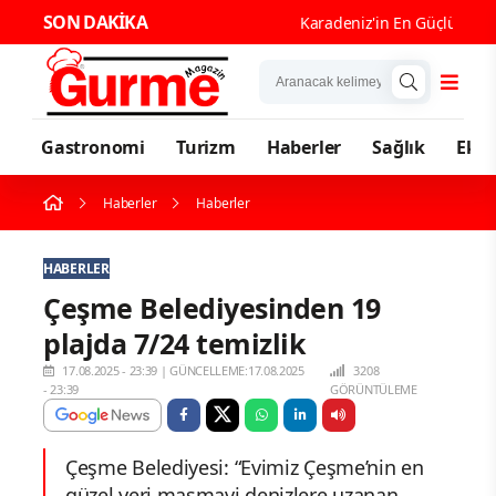
SON DAKİKA
Karadeniz'in En Güçlü Gastro
Gastronomi
Turizm
Haberler
Sağlık
Eko
Haberler
Haberler
HABERLER
Çeşme Belediyesinden 19
plajda 7/24 temizlik
17.08.2025 - 23:39
|
GÜNCELLEME:17.08.2025
3208
- 23:39
GÖRÜNTÜLEME
Çeşme Belediyesi: “Evimiz Çeşme’nin en
güzel yeri masmavi denizlere uzanan