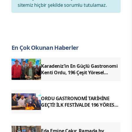
sitemiz hiçbir şekilde sorumlu tutulamaz.
En Çok Okunan Haberler
Karadeniz'in En Güçlü Gastronomi
Kenti Ordu, 196 Çeşit Yöresel
Lezzetiyle UNESCO Yolunda Emin
Adımlarla İlerliyor
ORDU GASTRONOMİ TARİHİNE
GEÇTİ! İLK FESTİVALDE 196 YÖRESEL
LEZZETLE REKOR
Eda Emine Çakır, Ramada by