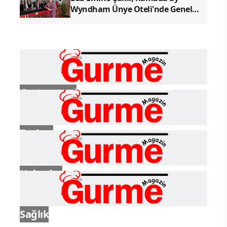
Wyndham Ünye Oteli'nde Genel
Müdür Olarak Göreve Başladı
Gastronomi
Turizm
Haberler
Sağlık